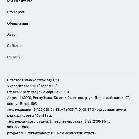
Мы ВКонтакте
Pro Город
Объявления
Авто
События
Главная
Сетевое издание www.pg11.ru
Учредитель: ООО "Город 11"
Главный редактор: Ламбринаки А.В.
Адрес: 167000, Республика Коми г. Сыктывкар, ул. Первомайская, д. 70,
корпус Б, оф. 503.
тел. редакции: 8(922)088-04-58, +7 (908) 710-08-37
Электронная почта
редакции: press@pg11.ru
.
тел. рекламного отдела Интернет-портала: 8(8212)39-14-42,
89041001090,
progorod11.sykt@yandex.ru
(Коммерческий отдел)