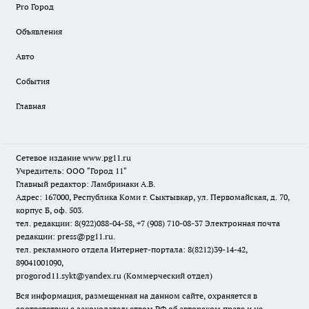
Pro Город
Объявления
Авто
События
Главная
Сетевое издание www.pg11.ru
Учредитель: ООО "Город 11"
Главный редактор: Ламбринаки А.В.
Адрес: 167000, Республика Коми г. Сыктывкар, ул. Первомайская, д. 70,
корпус Б, оф. 503.
тел. редакции: 8(922)088-04-58, +7 (908) 710-08-37
Электронная почта
редакции: press@pg11.ru
.
тел. рекламного отдела Интернет-портала: 8(8212)39-14-42,
89041001090,
progorod11.sykt@yandex.ru
(Коммерческий отдел)
Вся информация, размещенная на данном сайте, охраняется в
соответствии с законодательством РФ об авторском праве и не