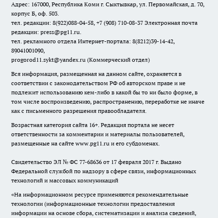
Адрес: 167000, Республика Коми г. Сыктывкар, ул. Первомайская, д. 70,
корпус Б, оф. 503.
тел. редакции: 8(922)088-04-58, +7 (908) 710-08-37
Электронная почта
редакции: press@pg11.ru
.
тел. рекламного отдела Интернет-портала: 8(8212)39-14-42,
89041001090,
progorod11.sykt@yandex.ru
(Коммерческий отдел)
Вся информация, размещенная на данном сайте, охраняется в
соответствии с законодательством РФ об авторском праве и не
подлежит использованию кем-либо в какой бы то ни было форме, в
том числе воспроизведению, распространению, переработке не иначе
как с письменного разрешения правообладателя.
Возрастная категория сайта 16+. Редакция портала не несет
ответственности за комментарии и материалы пользователей,
размещенные на сайте www.pg11.ru и его субдоменах.
Свидетельство ЭЛ № ФС
77-68636
от 17 февраля 2017 г. Выдано
Федеральной службой по надзору в сфере связи, информационных
технологий и массовых коммуникаций
«На информационном ресурсе применяются рекомендательные
технологии (информационные технологии предоставления
информации на основе сбора, систематизации и анализа сведений,