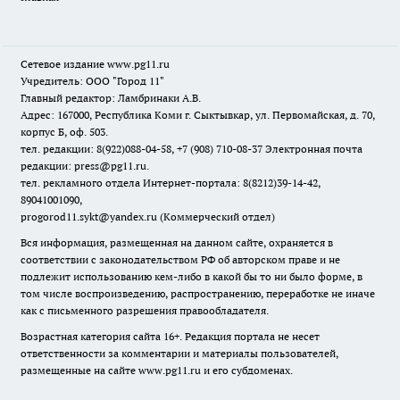
Сетевое издание www.pg11.ru
Учредитель: ООО "Город 11"
Главный редактор: Ламбринаки А.В.
Адрес: 167000, Республика Коми г. Сыктывкар, ул. Первомайская, д. 70,
корпус Б, оф. 503.
тел. редакции: 8(922)088-04-58, +7 (908) 710-08-37
Электронная почта
редакции: press@pg11.ru
.
тел. рекламного отдела Интернет-портала: 8(8212)39-14-42,
89041001090,
progorod11.sykt@yandex.ru
(Коммерческий отдел)
Вся информация, размещенная на данном сайте, охраняется в
соответствии с законодательством РФ об авторском праве и не
подлежит использованию кем-либо в какой бы то ни было форме, в
том числе воспроизведению, распространению, переработке не иначе
как с письменного разрешения правообладателя.
Возрастная категория сайта 16+. Редакция портала не несет
ответственности за комментарии и материалы пользователей,
размещенные на сайте www.pg11.ru и его субдоменах.