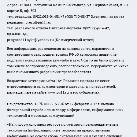
Адрес: 167000, Республика Коми г. Сыктывкар, ул. Первомайская, д. 70,
корпус Б, оф. 503.
тел. редакции: 8(922)088-04-58, +7 (908) 710-08-37
Электронная почта
редакции: press@pg11.ru
.
тел. рекламного отдела Интернет-портала: 8(8212)39-14-42,
89041001090,
progorod11.sykt@yandex.ru
(Коммерческий отдел)
Вся информация, размещенная на данном сайте, охраняется в
соответствии с законодательством РФ об авторском праве и не
подлежит использованию кем-либо в какой бы то ни было форме, в
том числе воспроизведению, распространению, переработке не иначе
как с письменного разрешения правообладателя.
Возрастная категория сайта 16+. Редакция портала не несет
ответственности за комментарии и материалы пользователей,
размещенные на сайте www.pg11.ru и его субдоменах.
Свидетельство ЭЛ № ФС
77-68636
от 17 февраля 2017 г. Выдано
Федеральной службой по надзору в сфере связи, информационных
технологий и массовых коммуникаций
«На информационном ресурсе применяются рекомендательные
технологии (информационные технологии предоставления
информации на основе сбора, систематизации и анализа сведений,