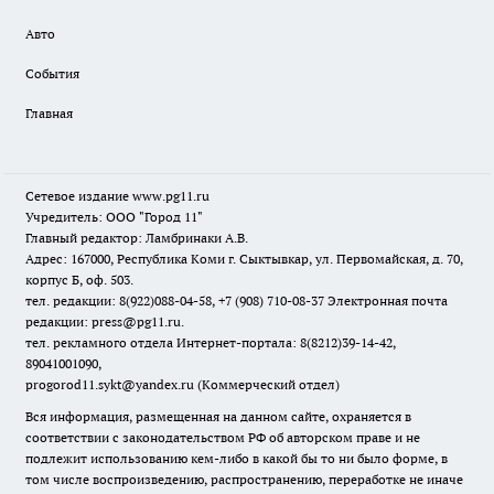
Авто
События
Главная
Сетевое издание www.pg11.ru
Учредитель: ООО "Город 11"
Главный редактор: Ламбринаки А.В.
Адрес: 167000, Республика Коми г. Сыктывкар, ул. Первомайская, д. 70,
корпус Б, оф. 503.
тел. редакции: 8(922)088-04-58, +7 (908) 710-08-37
Электронная почта
редакции: press@pg11.ru
.
тел. рекламного отдела Интернет-портала: 8(8212)39-14-42,
89041001090,
progorod11.sykt@yandex.ru
(Коммерческий отдел)
Вся информация, размещенная на данном сайте, охраняется в
соответствии с законодательством РФ об авторском праве и не
подлежит использованию кем-либо в какой бы то ни было форме, в
том числе воспроизведению, распространению, переработке не иначе