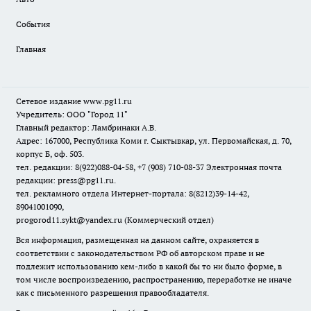
События
Главная
Сетевое издание www.pg11.ru
Учредитель: ООО "Город 11"
Главный редактор: Ламбринаки А.В.
Адрес: 167000, Республика Коми г. Сыктывкар, ул. Первомайская, д. 70,
корпус Б, оф. 503.
тел. редакции: 8(922)088-04-58, +7 (908) 710-08-37
Электронная почта
редакции: press@pg11.ru
.
тел. рекламного отдела Интернет-портала: 8(8212)39-14-42,
89041001090,
progorod11.sykt@yandex.ru
(Коммерческий отдел)
Вся информация, размещенная на данном сайте, охраняется в
соответствии с законодательством РФ об авторском праве и не
подлежит использованию кем-либо в какой бы то ни было форме, в
том числе воспроизведению, распространению, переработке не иначе
как с письменного разрешения правообладателя.