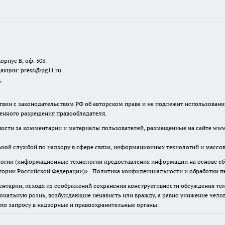
орпус Б, оф. 503.
акции: press@pg11.ru
.
,
твии с законодательством РФ об авторском праве и не подлежит использовани
менного разрешения правообладателя.
нности за комментарии и материалы пользователей, размещенные на сайте www.
льной службой по надзору в сфере связи, информационных технологий и масс
гии (информационные технологии предоставления информации на основе сбор
итории Российской Федерации)».
Политика конфиденциальности и обработки п
нтарии, исходя из соображений сохранения конструктивности обсуждения тем 
альную рознь, возбуждающие ненависть или вражду, а равно унижение челове
 по запросу в надзорные и правоохранительные органы.