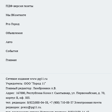
ПДФ-версия газеты
Мы ВКонтакте
Pro Город
Объявления
Авто
События
Главная
Сетевое издание www.pg11.ru
Учредитель: ООО "Город 11"
Главный редактор: Ламбринаки А.В.
Адрес: 167000, Республика Коми г. Сыктывкар, ул. Первомайская, д. 70,
корпус Б, оф. 503.
тел. редакции: 8(922)088-04-58, +7 (908) 710-08-37
Электронная почта
редакции: press@pg11.ru
.
тел. рекламного отдела Интернет-портала: 8(8212)39-14-42,