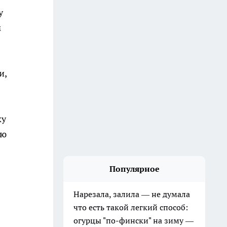
у
м
и,
ку
ую
Популярное
Нарезала, залила — не думала
что есть такой легкий способ:
огурцы "по-фински" на зиму —