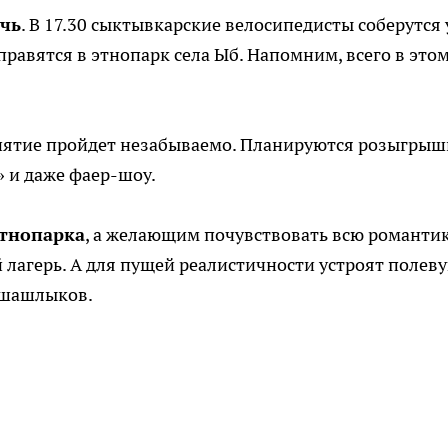
очь
. В 17.30 сыктывкарские велосипедисты соберутся 
правятся в этнопарк села Ыб. Напомним, всего в это
риятие пройдет незабываемо. Планируются розыгрыш
 и даже фаер-шоу.
Этнопарка
, а желающим почувствовать всю романти
 лагерь. А для пущей реалистичности устроят полев
 шашлыков.