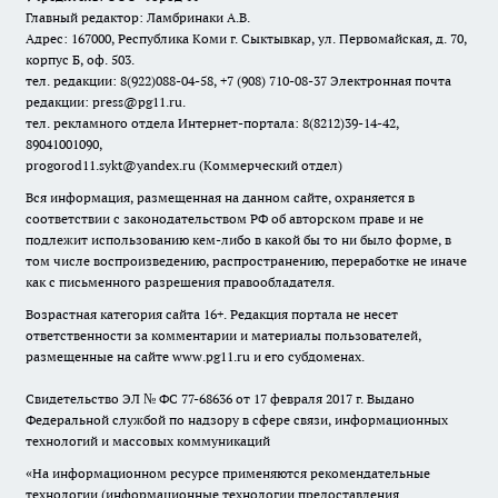
Главный редактор: Ламбринаки А.В.
Адрес: 167000, Республика Коми г. Сыктывкар, ул. Первомайская, д. 70,
корпус Б, оф. 503.
тел. редакции: 8(922)088-04-58, +7 (908) 710-08-37
Электронная почта
редакции: press@pg11.ru
.
тел. рекламного отдела Интернет-портала: 8(8212)39-14-42,
89041001090,
progorod11.sykt@yandex.ru
(Коммерческий отдел)
Вся информация, размещенная на данном сайте, охраняется в
соответствии с законодательством РФ об авторском праве и не
подлежит использованию кем-либо в какой бы то ни было форме, в
том числе воспроизведению, распространению, переработке не иначе
как с письменного разрешения правообладателя.
Возрастная категория сайта 16+. Редакция портала не несет
ответственности за комментарии и материалы пользователей,
размещенные на сайте www.pg11.ru и его субдоменах.
Свидетельство ЭЛ № ФС
77-68636
от 17 февраля 2017 г. Выдано
Федеральной службой по надзору в сфере связи, информационных
технологий и массовых коммуникаций
«На информационном ресурсе применяются рекомендательные
технологии (информационные технологии предоставления