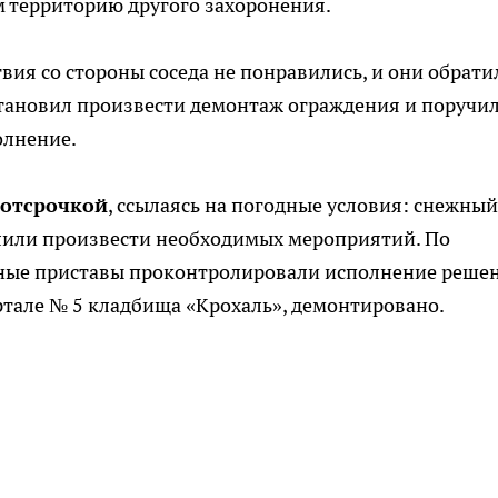
м территорию другого захоронения.
вия со стороны соседа не понравились, и они обрати
становил произвести демонтаж ограждения и поручи
олнение.
 отсрочкой
, ссылаясь на погодные условия: снежный
олили произвести необходимых мероприятий. По
бные приставы проконтролировали исполнение реше
артале № 5 кладбища «Крохаль», демонтировано.