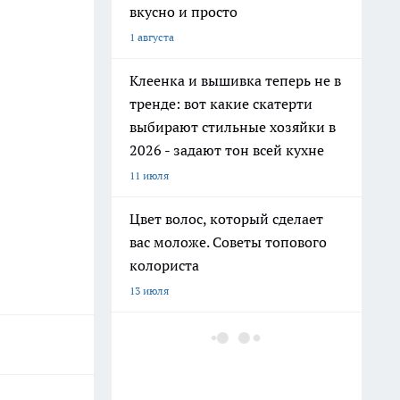
вкусно и просто
1 августа
Клеенка и вышивка теперь не в
тренде: вот какие скатерти
выбирают стильные хозяйки в
2026 - задают тон всей кухне
11 июля
Цвет волос, который сделает
вас моложе. Советы топового
колориста
13 июля
Добавляю 2 капли в шампунь и
забыла про выпадение волос:
мой любимый домашний