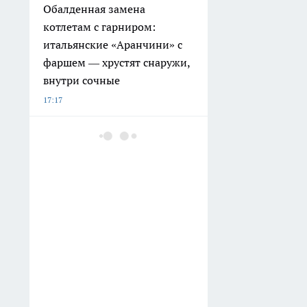
Обалденная замена
котлетам с гарниром:
итальянские «Аранчини» с
фаршем — хрустят снаружи,
внутри сочные
17:17
Точечные светильники на
потолке вышли из моды: вот
чем их заменяют в 2026 году
— интерьер сразу выглядит
дороже
17:07
Маникюр «мокрые ногти»
свёл модниц с ума: тренд
2026 без яркого лака —