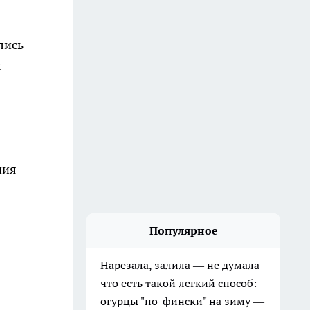
лись
л
ния
Популярное
Нарезала, залила — не думала
что есть такой легкий способ:
огурцы "по-фински" на зиму —