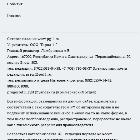
События
Главная
Сетевое издание www.pg11.ru
Учредитель: ООО "Город 11"
Главный редактор: Ламбринаки А.В.
Адрес: 167000, Республика Коми г. Сыктывкар, ул. Первомайская, д. 70,
корпус Б, оф. 503.
тел. редакции: 8(922)088-04-58, +7 (908) 710-08-37
Электронная почта
редакции: press@pg11.ru
.
тел. рекламного отдела Интернет-портала: 8(8212)39-14-42,
89041001090,
progorod11.sykt@yandex.ru
(Коммерческий отдел)
Вся информация, размещенная на данном сайте, охраняется в
соответствии с законодательством РФ об авторском праве и не
подлежит использованию кем-либо в какой бы то ни было форме, в
том числе воспроизведению, распространению, переработке не иначе
как с письменного разрешения правообладателя.
Возрастная категория сайта 16+. Редакция портала не несет
ответственности за комментарии и материалы пользователей,