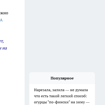
ужно
ИА
т,
и на
Популярное
Нарезала, залила — не думала
что есть такой легкий способ:
огурцы "по-фински" на зиму —