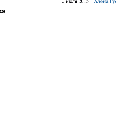
5 июля 2013
Алена Гу
ьше