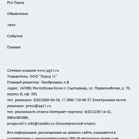
Pro Город
Объявления
Авто
События
Главная
Сетевое издание www.pg11.ru
Учредитель: ООО "Город 11"
Главный редактор: Ламбринаки А.В.
Адрес: 167000, Республика Коми г. Сыктывкар, ул. Первомайская, д. 70,
корпус Б, оф. 503.
тел. редакции: 8(922)088-04-58, +7 (908) 710-08-37
Электронная почта
редакции: press@pg11.ru
.
тел. рекламного отдела Интернет-портала: 8(8212)39-14-42,
89041001090,
progorod11.sykt@yandex.ru
(Коммерческий отдел)
Вся информация, размещенная на данном сайте, охраняется в
соответствии с законодательством РФ об авторском праве и не