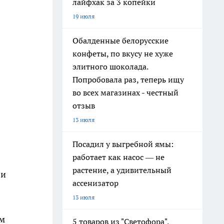
лайфхак за 3 копейки
19 июля
Обалденные белорусские
конфеты, по вкусу не хуже
элитного шоколада.
Попробовала раз, теперь ищу
во всех магазинах - честный
отзыв
13 июля
Посадил у выгребной ямы:
работает как насос — не
растение, а удивительный
 и
ассенизатор
13 июля
ам
5 товаров из "Светофора",