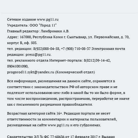
Сетевое издание www.pg11.ru
Учредитель: ООО "Город 11"
Главный редактор: Ламбринаки А.В.
Адрес: 167000, Республика Коми г. Сыктывкар, ул. Первомайская, д. 70,
корпус Б, оф. 503.
тел. редакции: 8(922)088-04-58, +7 (908) 710-08-37
Электронная почта
редакции: press@pg11.ru
.
тел. рекламного отдела Интернет-портала: 8(8212)39-14-42,
89041001090,
progorod11.sykt@yandex.ru
(Коммерческий отдел)
Вся информация, размещенная на данном сайте, охраняется в
соответствии с законодательством РФ об авторском праве и не
подлежит использованию кем-либо в какой бы то ни было форме, в
том числе воспроизведению, распространению, переработке не иначе
как с письменного разрешения правообладателя.
Возрастная категория сайта 16+. Редакция портала не несет
ответственности за комментарии и материалы пользователей,
размещенные на сайте www.pg11.ru и его субдоменах.
Свидетельство ЭЛ № ФС
77-68636
от 17 февраля 2017 г. Выдано