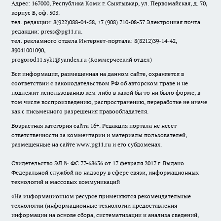
Адрес: 167000, Республика Коми г. Сыктывкар, ул. Первомайская, д. 70,
корпус Б, оф. 503.
тел. редакции: 8(922)088-04-58, +7 (908) 710-08-37
Электронная почта
редакции: press@pg11.ru
.
тел. рекламного отдела Интернет-портала: 8(8212)39-14-42,
89041001090,
progorod11.sykt@yandex.ru
(Коммерческий отдел)
Вся информация, размещенная на данном сайте, охраняется в
соответствии с законодательством РФ об авторском праве и не
подлежит использованию кем-либо в какой бы то ни было форме, в
том числе воспроизведению, распространению, переработке не иначе
как с письменного разрешения правообладателя.
Возрастная категория сайта 16+. Редакция портала не несет
ответственности за комментарии и материалы пользователей,
размещенные на сайте www.pg11.ru и его субдоменах.
Свидетельство ЭЛ № ФС
77-68636
от 17 февраля 2017 г. Выдано
Федеральной службой по надзору в сфере связи, информационных
технологий и массовых коммуникаций
«На информационном ресурсе применяются рекомендательные
технологии (информационные технологии предоставления
информации на основе сбора, систематизации и анализа сведений,