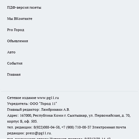
ПДФ-версия газеты
Мы ВКонтакте
Pro Город
Объявления
Авто
События
Главная
Сетевое издание www.pg11.ru
Учредитель: ООО "Город 11"
Главный редактор: Ламбринаки А.В.
Адрес: 167000, Республика Коми г. Сыктывкар, ул. Первомайская, д. 70,
корпус Б, оф. 503.
тел. редакции: 8(922)088-04-58, +7 (908) 710-08-37
Электронная почта
редакции: press@pg11.ru
.
тел. рекламного отдела Интернет-портала: 8(8212)39-14-42,