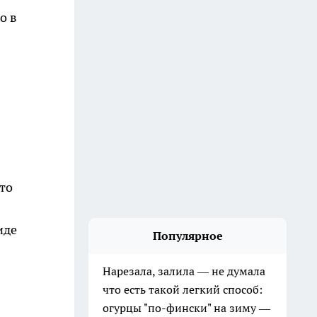
о в
то
иде
Популярное
Нарезала, залила — не думала
что есть такой легкий способ:
огурцы "по-фински" на зиму —