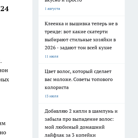
024
1 августа
Клеенка и вышивка теперь не в
тренде: вот какие скатерти
выбирают стильные хозяйки в
2026 - задают тон всей кухне
11 июля
.
ион
Цвет волос, который сделает
тных
вас моложе. Советы топового
колориста
13 июля
Добавляю 2 капли в шампунь и
забыла про выпадение волос:
им
мой любимый домашний
жно
лайфхак за 3 копейки