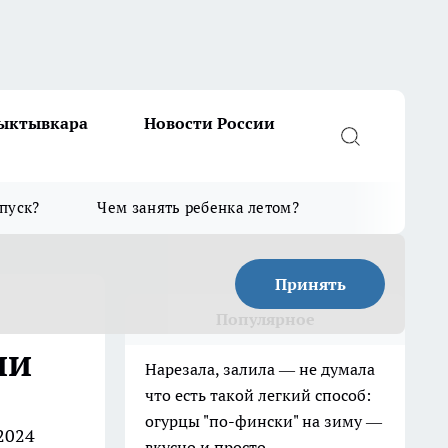
Сыктывкара
Новости России
тпуск?
Чем занять ребенка летом?
Принять
Популярное
ии
Нарезала, залила — не думала
что есть такой легкий способ:
огурцы "по-фински" на зиму —
2024
вкусно и просто