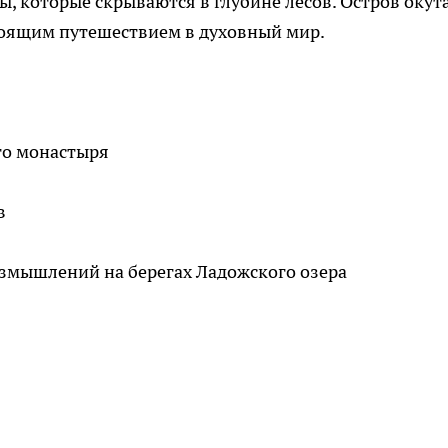
ы, которые скрываются в глубине лесов. Остров окут
стоящим путешествием в духовный мир.
го монастыря
в
змышлений на берегах Ладожского озера