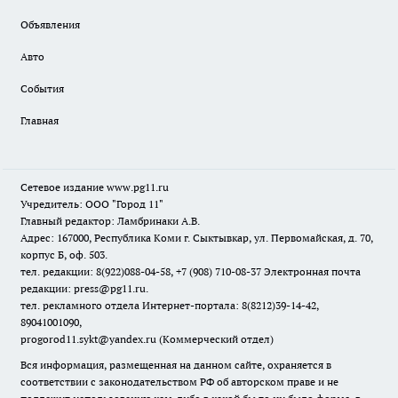
Объявления
Авто
События
Главная
Сетевое издание www.pg11.ru
Учредитель: ООО "Город 11"
Главный редактор: Ламбринаки А.В.
Адрес: 167000, Республика Коми г. Сыктывкар, ул. Первомайская, д. 70,
корпус Б, оф. 503.
тел. редакции: 8(922)088-04-58, +7 (908) 710-08-37
Электронная почта
редакции: press@pg11.ru
.
тел. рекламного отдела Интернет-портала: 8(8212)39-14-42,
89041001090,
progorod11.sykt@yandex.ru
(Коммерческий отдел)
Вся информация, размещенная на данном сайте, охраняется в
соответствии с законодательством РФ об авторском праве и не