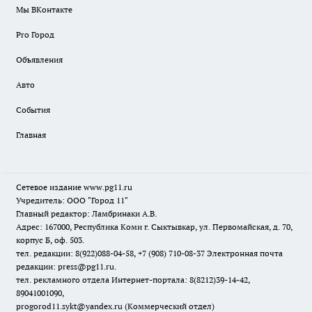
Мы ВКонтакте
Pro Город
Объявления
Авто
События
Главная
Сетевое издание www.pg11.ru
Учредитель: ООО "Город 11"
Главный редактор: Ламбринаки А.В.
Адрес: 167000, Республика Коми г. Сыктывкар, ул. Первомайская, д. 70,
корпус Б, оф. 503.
тел. редакции: 8(922)088-04-58, +7 (908) 710-08-37
Электронная почта
редакции: press@pg11.ru
.
тел. рекламного отдела Интернет-портала: 8(8212)39-14-42,
89041001090,
progorod11.sykt@yandex.ru
(Коммерческий отдел)