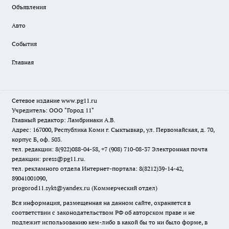
Объявления
Авто
События
Главная
Сетевое издание www.pg11.ru
Учредитель: ООО "Город 11"
Главный редактор: Ламбринаки А.В.
Адрес: 167000, Республика Коми г. Сыктывкар, ул. Первомайская, д. 70,
корпус Б, оф. 503.
тел. редакции: 8(922)088-04-58, +7 (908) 710-08-37
Электронная почта
редакции: press@pg11.ru
.
тел. рекламного отдела Интернет-портала: 8(8212)39-14-42,
89041001090,
progorod11.sykt@yandex.ru
(Коммерческий отдел)
Вся информация, размещенная на данном сайте, охраняется в
соответствии с законодательством РФ об авторском праве и не
подлежит использованию кем-либо в какой бы то ни было форме, в