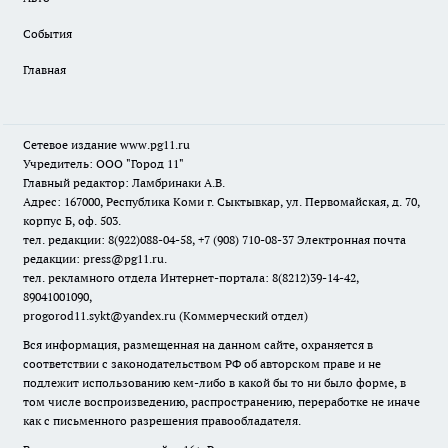
События
Главная
Сетевое издание www.pg11.ru
Учредитель: ООО "Город 11"
Главный редактор: Ламбринаки А.В.
Адрес: 167000, Республика Коми г. Сыктывкар, ул. Первомайская, д. 70,
корпус Б, оф. 503.
тел. редакции: 8(922)088-04-58, +7 (908) 710-08-37
Электронная почта
редакции: press@pg11.ru
.
тел. рекламного отдела Интернет-портала: 8(8212)39-14-42,
89041001090,
progorod11.sykt@yandex.ru
(Коммерческий отдел)
Вся информация, размещенная на данном сайте, охраняется в
соответствии с законодательством РФ об авторском праве и не
подлежит использованию кем-либо в какой бы то ни было форме, в
том числе воспроизведению, распространению, переработке не иначе
как с письменного разрешения правообладателя.