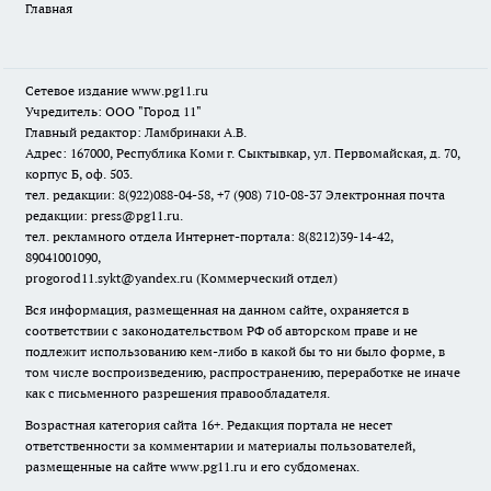
Главная
Сетевое издание www.pg11.ru
Учредитель: ООО "Город 11"
Главный редактор: Ламбринаки А.В.
Адрес: 167000, Республика Коми г. Сыктывкар, ул. Первомайская, д. 70,
корпус Б, оф. 503.
тел. редакции: 8(922)088-04-58, +7 (908) 710-08-37
Электронная почта
редакции: press@pg11.ru
.
тел. рекламного отдела Интернет-портала: 8(8212)39-14-42,
89041001090,
progorod11.sykt@yandex.ru
(Коммерческий отдел)
Вся информация, размещенная на данном сайте, охраняется в
соответствии с законодательством РФ об авторском праве и не
подлежит использованию кем-либо в какой бы то ни было форме, в
том числе воспроизведению, распространению, переработке не иначе
как с письменного разрешения правообладателя.
Возрастная категория сайта 16+. Редакция портала не несет
ответственности за комментарии и материалы пользователей,
размещенные на сайте www.pg11.ru и его субдоменах.