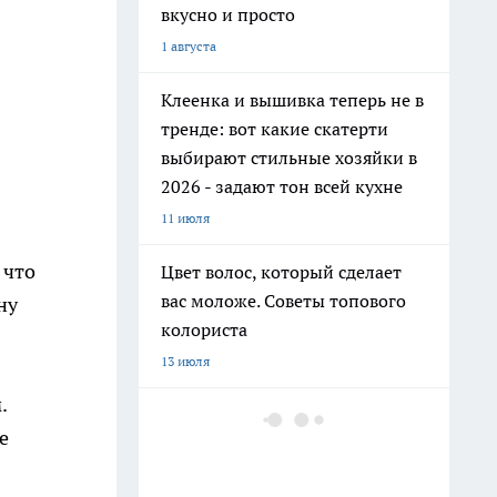
вкусно и просто
1 августа
Клеенка и вышивка теперь не в
тренде: вот какие скатерти
выбирают стильные хозяйки в
2026 - задают тон всей кухне
11 июля
 что
Цвет волос, который сделает
вас моложе. Советы топового
ну
колориста
13 июля
.
Добавляю 2 капли в шампунь и
е
забыла про выпадение волос:
мой любимый домашний