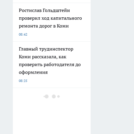
Ростислав Гольдштейн
проверил ход капитального
ремонта дорог в Коми
08:42
Главный трудинспектор
Коми рассказала, как
проверить работодателя до
оформления
08:25
Что русским туристам
нельзя делать в Армении,
чтобы не разгневались
местные — 4 правила в
стране Восходящего солнца