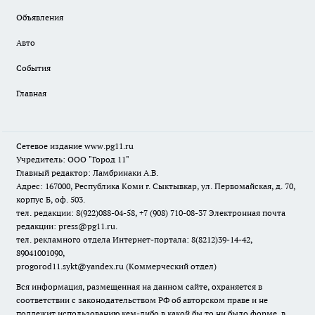
Объявления
Авто
События
Главная
Сетевое издание www.pg11.ru
Учредитель: ООО "Город 11"
Главный редактор: Ламбринаки А.В.
Адрес: 167000, Республика Коми г. Сыктывкар, ул. Первомайская, д. 70,
корпус Б, оф. 503.
тел. редакции: 8(922)088-04-58, +7 (908) 710-08-37
Электронная почта
редакции: press@pg11.ru
.
тел. рекламного отдела Интернет-портала: 8(8212)39-14-42,
89041001090,
progorod11.sykt@yandex.ru
(Коммерческий отдел)
Вся информация, размещенная на данном сайте, охраняется в
соответствии с законодательством РФ об авторском праве и не
подлежит использованию кем-либо в какой бы то ни было форме, в