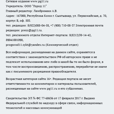
Сетевое издание www.pg11.ru
Учредитель: ООО "Город 11"
Главный редактор: Ламбринаки А.В.
Адрес: 167000, Республика Коми г. Сыктывкар, ул. Первомайская, д. 70,
корпус Б, оф. 503.
тел. редакции: 8(922)088-04-58, +7 (908) 710-08-37
Электронная почта
редакции: press@pg11.ru
.
тел. рекламного отдела Интернет-портала: 8(8212)39-14-42,
89041001090,
progorod11.sykt@yandex.ru
(Коммерческий отдел)
Вся информация, размещенная на данном сайте, охраняется в
соответствии с законодательством РФ об авторском праве и не
подлежит использованию кем-либо в какой бы то ни было форме, в
том числе воспроизведению, распространению, переработке не иначе
как с письменного разрешения правообладателя.
Возрастная категория сайта 16+. Редакция портала не несет
ответственности за комментарии и материалы пользователей,
размещенные на сайте www.pg11.ru и его субдоменах.
Свидетельство ЭЛ № ФС
77-68636
от 17 февраля 2017 г. Выдано
Федеральной службой по надзору в сфере связи, информационных
технологий и массовых коммуникаций