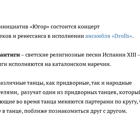
х инициатив «Югор» состоится концерт
еков и ренессанса в исполнении
ансамбля «Drolls»
.
кантиги
– светские религиозные песни Испании XIII –
иги исполняются на каталонском наречии.
азличные танцы, как придворные, так и народные
ателями, разучат один из придворных танцев, которы
ующие во время танца меняются партерами по кругу, 
в танце, поближе познакомиться друг с другом.