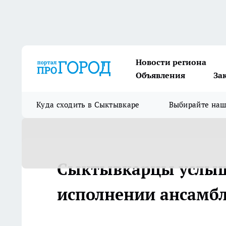
Новости региона
Объявления
За
Куда сходить в Сыктывкаре
Выбирайте на
Сыктывкарцы услыш
исполнении ансамбля