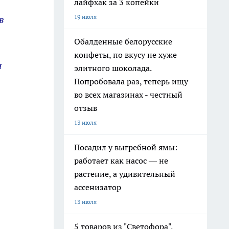
лайфхак за 3 копейки
19 июля
в
Обалденные белорусские
конфеты, по вкусу не хуже
м
элитного шоколада.
Попробовала раз, теперь ищу
во всех магазинах - честный
отзыв
13 июля
Посадил у выгребной ямы:
работает как насос — не
растение, а удивительный
ассенизатор
13 июля
5 товаров из "Светофора",