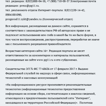
тел. редакции: 8(922)088-04-58, +7 (908) 710-08-37
Электронная почта
редакции: press@pg11.ru
.
тел. рекламного отдела Интернет-портала: 8(8212)39-14-42,
89041001090,
progorod11.sykt@yandex.ru
(Коммерческий отдел)
Вся информация, размещенная на данном сайте, охраняется в
соответствии с законодательством РФ об авторском праве и не
подлежит использованию кем-либо в какой бы то ни было форме, в
том числе воспроизведению, распространению, переработке не иначе
как с письменного разрешения правообладателя.
Возрастная категория сайта 16+. Редакция портала не несет
ответственности за комментарии и материалы пользователей,
размещенные на сайте www.pg11.ru и его субдоменах.
Свидетельство ЭЛ № ФС
77-68636
от 17 февраля 2017 г. Выдано
Федеральной службой по надзору в сфере связи, информационных
технологий и массовых коммуникаций
«На информационном ресурсе применяются рекомендательные
технологии (информационные технологии предоставления
информации на основе сбора, систематизации и анализа сведений,
относящихся к предпочтениям пользователей сети "Интернет",
находящихся на территории Российской Федерации)».
Политика