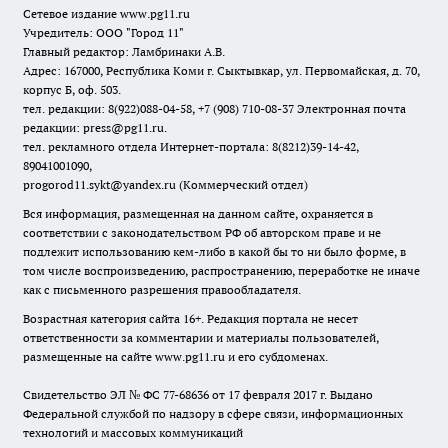
Сетевое издание www.pg11.ru
Учредитель: ООО "Город 11"
Главный редактор: Ламбринаки А.В.
Адрес: 167000, Республика Коми г. Сыктывкар, ул. Первомайская, д. 70,
корпус Б, оф. 503.
тел. редакции: 8(922)088-04-58, +7 (908) 710-08-37
Электронная почта
редакции: press@pg11.ru
.
тел. рекламного отдела Интернет-портала: 8(8212)39-14-42,
89041001090,
progorod11.sykt@yandex.ru
(Коммерческий отдел)
Вся информация, размещенная на данном сайте, охраняется в
соответствии с законодательством РФ об авторском праве и не
подлежит использованию кем-либо в какой бы то ни было форме, в
том числе воспроизведению, распространению, переработке не иначе
как с письменного разрешения правообладателя.
Возрастная категория сайта 16+. Редакция портала не несет
ответственности за комментарии и материалы пользователей,
размещенные на сайте www.pg11.ru и его субдоменах.
Свидетельство ЭЛ № ФС
77-68636
от 17 февраля 2017 г. Выдано
Федеральной службой по надзору в сфере связи, информационных
технологий и массовых коммуникаций