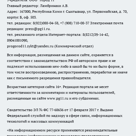
Главный редактор: Ламбринаки А.В.
Адрес: 167000, Республика Коми г. Сыктывкар, ул. Первомайская, д. 70,
корпус Б, оф. 503.
тел. редакции: 8(922)088-04-58, +7 (908) 710-08-37
Электронная почта
редакции: press@pg11.ru
.
тел. рекламного отдела Интернет-портала: 8(8212)39-14-42,
89041001090,
progorod11.sykt@yandex.ru
(Коммерческий отдел)
Вся информация, размещенная на данном сайте, охраняется в
соответствии с законодательством РФ об авторском праве и не
подлежит использованию кем-либо в какой бы то ни было форме, в
том числе воспроизведению, распространению, переработке не иначе
как с письменного разрешения правообладателя.
Возрастная категория сайта 16+. Редакция портала не несет
ответственности за комментарии и материалы пользователей,
размещенные на сайте www.pg11.ru и его субдоменах.
Свидетельство ЭЛ № ФС
77-68636
от 17 февраля 2017 г. Выдано
Федеральной службой по надзору в сфере связи, информационных
технологий и массовых коммуникаций
«На информационном ресурсе применяются рекомендательные
технологии (информационные технологии предоставления