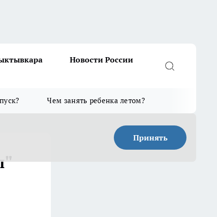
Сыктывкара
Новости России
тпуск?
Чем занять ребенка летом?
Принять
л"