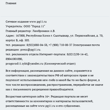
Главная
Сетевое издание www.pg11.ru
Учредитель: ООО "Город 11"
Главный редактор: Ламбринаки А.В.
Адрес: 167000, Республика Коми г. Сыктывкар, ул. Первомайская, д. 70,
корпус Б, оф. 503.
тел. редакции: 8(922)088-04-58, +7 (908) 710-08-37
Электронная почта
редакции: press@pg11.ru
.
тел. рекламного отдела Интернет-портала: 8(8212)39-14-42,
89041001090,
progorod11.sykt@yandex.ru
(Коммерческий отдел)
Вся информация, размещенная на данном сайте, охраняется в
соответствии с законодательством РФ об авторском праве и не
подлежит использованию кем-либо в какой бы то ни было форме, в
том числе воспроизведению, распространению, переработке не иначе
как с письменного разрешения правообладателя.
Возрастная категория сайта 16+. Редакция портала не несет
ответственности за комментарии и материалы пользователей,
размещенные на сайте www.pg11.ru и его субдоменах.