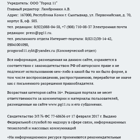
Учредитель: ООО "Город 11"
Главный редактор: Ламбринаки А.В.
Адрес: 167000, Республика Коми г. Сыктывкар, ул. Первомайская, д. 70,
корпус Б, оф. 503.
тел. редакции: 8(922)088-04-58, +7 (908) 710-08-37
Электронная почта
редакции: press@pg11.ru
.
тел. рекламного отдела Интернет-портала: 8(8212)39-14-42,
89041001090,
progorod11.sykt@yandex.ru
(Коммерческий отдел)
Вся информация, размещенная на данном сайте, охраняется в
соответствии с законодательством РФ об авторском праве и не
подлежит использованию кем-либо в какой бы то ни было форме, в
том числе воспроизведению, распространению, переработке не иначе
как с письменного разрешения правообладателя.
Возрастная категория сайта 16+. Редакция портала не несет
ответственности за комментарии и материалы пользователей,
размещенные на сайте www.pg11.ru и его субдоменах.
Свидетельство ЭЛ № ФС
77-68636
от 17 февраля 2017 г. Выдано
Федеральной службой по надзору в сфере связи, информационных
технологий и массовых коммуникаций
«На информационном ресурсе применяются рекомендательные