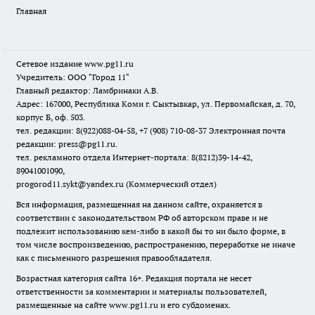
Главная
Сетевое издание www.pg11.ru
Учредитель: ООО "Город 11"
Главный редактор: Ламбринаки А.В.
Адрес: 167000, Республика Коми г. Сыктывкар, ул. Первомайская, д. 70,
корпус Б, оф. 503.
тел. редакции: 8(922)088-04-58, +7 (908) 710-08-37
Электронная почта
редакции: press@pg11.ru
.
тел. рекламного отдела Интернет-портала: 8(8212)39-14-42,
89041001090,
progorod11.sykt@yandex.ru
(Коммерческий отдел)
Вся информация, размещенная на данном сайте, охраняется в
соответствии с законодательством РФ об авторском праве и не
подлежит использованию кем-либо в какой бы то ни было форме, в
том числе воспроизведению, распространению, переработке не иначе
как с письменного разрешения правообладателя.
Возрастная категория сайта 16+. Редакция портала не несет
ответственности за комментарии и материалы пользователей,
размещенные на сайте www.pg11.ru и его субдоменах.