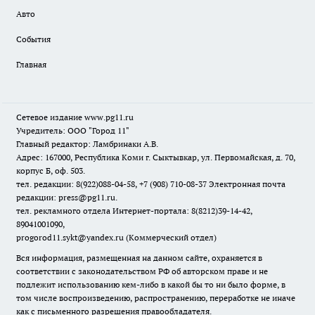
Авто
События
Главная
Сетевое издание www.pg11.ru
Учредитель: ООО "Город 11"
Главный редактор: Ламбринаки А.В.
Адрес: 167000, Республика Коми г. Сыктывкар, ул. Первомайская, д. 70,
корпус Б, оф. 503.
тел. редакции: 8(922)088-04-58, +7 (908) 710-08-37
Электронная почта
редакции: press@pg11.ru
.
тел. рекламного отдела Интернет-портала: 8(8212)39-14-42,
89041001090,
progorod11.sykt@yandex.ru
(Коммерческий отдел)
Вся информация, размещенная на данном сайте, охраняется в
соответствии с законодательством РФ об авторском праве и не
подлежит использованию кем-либо в какой бы то ни было форме, в
том числе воспроизведению, распространению, переработке не иначе
как с письменного разрешения правообладателя.