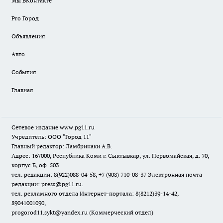
Мы ВКонтакте
Pro Город
Объявления
Авто
События
Главная
Сетевое издание www.pg11.ru
Учредитель: ООО "Город 11"
Главный редактор: Ламбринаки А.В.
Адрес: 167000, Республика Коми г. Сыктывкар, ул. Первомайская, д. 70,
корпус Б, оф. 503.
тел. редакции: 8(922)088-04-58, +7 (908) 710-08-37
Электронная почта
редакции: press@pg11.ru
.
тел. рекламного отдела Интернет-портала: 8(8212)39-14-42,
89041001090,
progorod11.sykt@yandex.ru
(Коммерческий отдел)