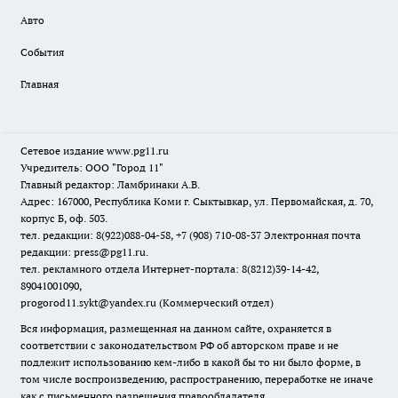
Авто
События
Главная
Сетевое издание www.pg11.ru
Учредитель: ООО "Город 11"
Главный редактор: Ламбринаки А.В.
Адрес: 167000, Республика Коми г. Сыктывкар, ул. Первомайская, д. 70,
корпус Б, оф. 503.
тел. редакции: 8(922)088-04-58, +7 (908) 710-08-37
Электронная почта
редакции: press@pg11.ru
.
тел. рекламного отдела Интернет-портала: 8(8212)39-14-42,
89041001090,
progorod11.sykt@yandex.ru
(Коммерческий отдел)
Вся информация, размещенная на данном сайте, охраняется в
соответствии с законодательством РФ об авторском праве и не
подлежит использованию кем-либо в какой бы то ни было форме, в
том числе воспроизведению, распространению, переработке не иначе
как с письменного разрешения правообладателя.