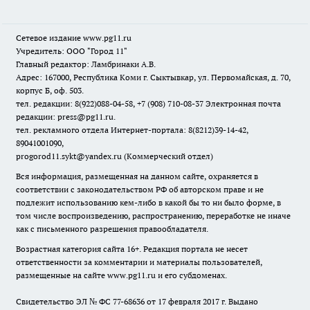
Сетевое издание www.pg11.ru
Учредитель: ООО "Город 11"
Главный редактор: Ламбринаки А.В.
Адрес: 167000, Республика Коми г. Сыктывкар, ул. Первомайская, д. 70,
корпус Б, оф. 503.
тел. редакции: 8(922)088-04-58, +7 (908) 710-08-37
Электронная почта
редакции: press@pg11.ru
.
тел. рекламного отдела Интернет-портала: 8(8212)39-14-42,
89041001090,
progorod11.sykt@yandex.ru
(Коммерческий отдел)
Вся информация, размещенная на данном сайте, охраняется в
соответствии с законодательством РФ об авторском праве и не
подлежит использованию кем-либо в какой бы то ни было форме, в
том числе воспроизведению, распространению, переработке не иначе
как с письменного разрешения правообладателя.
Возрастная категория сайта 16+. Редакция портала не несет
ответственности за комментарии и материалы пользователей,
размещенные на сайте www.pg11.ru и его субдоменах.
Свидетельство ЭЛ № ФС
77-68636
от 17 февраля 2017 г. Выдано