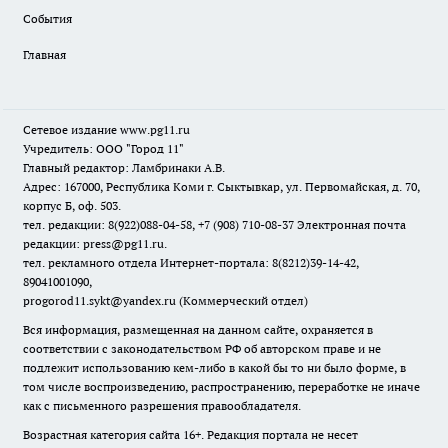
События
Главная
Сетевое издание www.pg11.ru
Учредитель: ООО "Город 11"
Главный редактор: Ламбринаки А.В.
Адрес: 167000, Республика Коми г. Сыктывкар, ул. Первомайская, д. 70,
корпус Б, оф. 503.
тел. редакции: 8(922)088-04-58, +7 (908) 710-08-37
Электронная почта
редакции: press@pg11.ru
.
тел. рекламного отдела Интернет-портала: 8(8212)39-14-42,
89041001090,
progorod11.sykt@yandex.ru
(Коммерческий отдел)
Вся информация, размещенная на данном сайте, охраняется в
соответствии с законодательством РФ об авторском праве и не
подлежит использованию кем-либо в какой бы то ни было форме, в
том числе воспроизведению, распространению, переработке не иначе
как с письменного разрешения правообладателя.
Возрастная категория сайта 16+. Редакция портала не несет