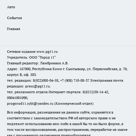
Авто
События
Главная
Сетевое издание www.pg11.ru
Учредитель: ООО "Город 11"
Главный редактор: Ламбринаки А.В.
Адрес: 167000, Республика Коми г. Сыктывкар, ул. Первомайская, д. 70,
корпус Б, оф. 503.
тел. редакции: 8(922)088-04-58, +7 (908) 710-08-37
Электронная почта
редакции: press@pg11.ru
.
тел. рекламного отдела Интернет-портала: 8(8212)39-14-42,
89041001090,
progorod11.sykt@yandex.ru
(Коммерческий отдел)
Вся информация, размещенная на данном сайте, охраняется в
соответствии с законодательством РФ об авторском праве и не
подлежит использованию кем-либо в какой бы то ни было форме, в
том числе воспроизведению, распространению, переработке не иначе
как с письменного разрешения правообладателя.