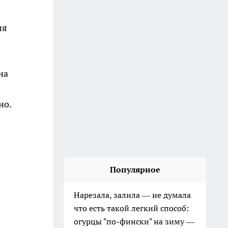
ля
на
но.
Популярное
Нарезала, залила — не думала
что есть такой легкий способ:
огурцы "по-фински" на зиму —