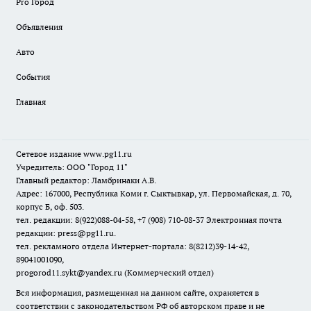
Pro Город
Объявления
Авто
События
Главная
Сетевое издание www.pg11.ru
Учредитель: ООО "Город 11"
Главный редактор: Ламбринаки А.В.
Адрес: 167000, Республика Коми г. Сыктывкар, ул. Первомайская, д. 70,
корпус Б, оф. 503.
тел. редакции: 8(922)088-04-58, +7 (908) 710-08-37
Электронная почта
редакции: press@pg11.ru
.
тел. рекламного отдела Интернет-портала: 8(8212)39-14-42,
89041001090,
progorod11.sykt@yandex.ru
(Коммерческий отдел)
Вся информация, размещенная на данном сайте, охраняется в
соответствии с законодательством РФ об авторском праве и не