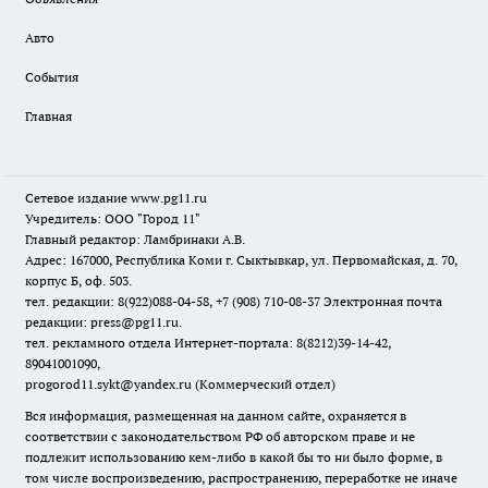
Авто
События
Главная
Сетевое издание www.pg11.ru
Учредитель: ООО "Город 11"
Главный редактор: Ламбринаки А.В.
Адрес: 167000, Республика Коми г. Сыктывкар, ул. Первомайская, д. 70,
корпус Б, оф. 503.
тел. редакции: 8(922)088-04-58, +7 (908) 710-08-37
Электронная почта
редакции: press@pg11.ru
.
тел. рекламного отдела Интернет-портала: 8(8212)39-14-42,
89041001090,
progorod11.sykt@yandex.ru
(Коммерческий отдел)
Вся информация, размещенная на данном сайте, охраняется в
соответствии с законодательством РФ об авторском праве и не
подлежит использованию кем-либо в какой бы то ни было форме, в
том числе воспроизведению, распространению, переработке не иначе