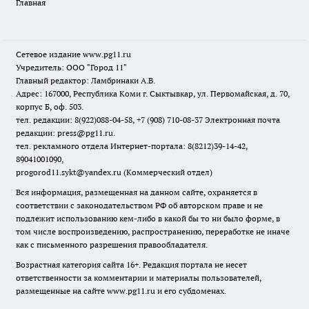
Главная
Сетевое издание www.pg11.ru
Учредитель: ООО "Город 11"
Главный редактор: Ламбринаки А.В.
Адрес: 167000, Республика Коми г. Сыктывкар, ул. Первомайская, д. 70,
корпус Б, оф. 503.
тел. редакции: 8(922)088-04-58, +7 (908) 710-08-37
Электронная почта
редакции: press@pg11.ru
.
тел. рекламного отдела Интернет-портала: 8(8212)39-14-42,
89041001090,
progorod11.sykt@yandex.ru
(Коммерческий отдел)
Вся информация, размещенная на данном сайте, охраняется в
соответствии с законодательством РФ об авторском праве и не
подлежит использованию кем-либо в какой бы то ни было форме, в
том числе воспроизведению, распространению, переработке не иначе
как с письменного разрешения правообладателя.
Возрастная категория сайта 16+. Редакция портала не несет
ответственности за комментарии и материалы пользователей,
размещенные на сайте www.pg11.ru и его субдоменах.