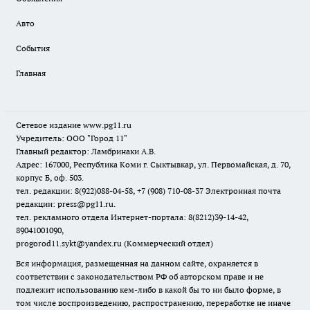
Авто
События
Главная
Сетевое издание www.pg11.ru
Учредитель: ООО "Город 11"
Главный редактор: Ламбринаки А.В.
Адрес: 167000, Республика Коми г. Сыктывкар, ул. Первомайская, д. 70,
корпус Б, оф. 503.
тел. редакции: 8(922)088-04-58, +7 (908) 710-08-37
Электронная почта
редакции: press@pg11.ru
.
тел. рекламного отдела Интернет-портала: 8(8212)39-14-42,
89041001090,
progorod11.sykt@yandex.ru
(Коммерческий отдел)
Вся информация, размещенная на данном сайте, охраняется в
соответствии с законодательством РФ об авторском праве и не
подлежит использованию кем-либо в какой бы то ни было форме, в
том числе воспроизведению, распространению, переработке не иначе