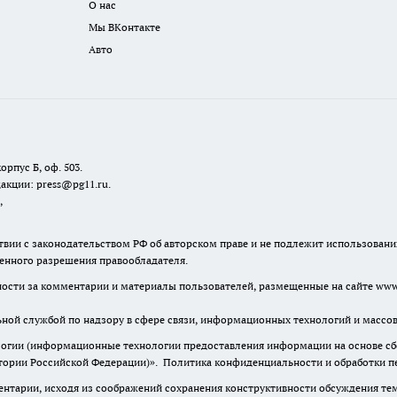
О нас
Мы ВКонтакте
Авто
орпус Б, оф. 503.
акции: press@pg11.ru
.
,
твии с законодательством РФ об авторском праве и не подлежит использовани
менного разрешения правообладателя.
нности за комментарии и материалы пользователей, размещенные на сайте www.
льной службой по надзору в сфере связи, информационных технологий и масс
гии (информационные технологии предоставления информации на основе сбор
итории Российской Федерации)».
Политика конфиденциальности и обработки п
нтарии, исходя из соображений сохранения конструктивности обсуждения тем 