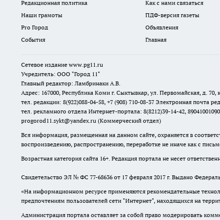
Редакционная политика
Как с нами связаться
Наши грамоты
ПДФ-версия газеты
Pro Город
Объявления
События
Главная
Сетевое издание www.pg11.ru
Учредитель: ООО "Город 11"
Главный редактор: Ламбринаки А.В.
Адрес: 167000, Республика Коми г. Сыктывкар, ул. Первомайская, д. 70, к
тел. редакции: 8(922)088-04-58, +7 (908) 710-08-37
Электронная почта ред
тел. рекламного отдела Интернет-портала: 8(8212)39-14-42, 89041001090
progorod11.sykt@yandex.ru
(Коммерческий отдел)
Вся информация, размещенная на данном сайте, охраняется в соответс
воспроизведению, распространению, переработке не иначе как с пись
Возрастная категория сайта 16+. Редакция портала не несет ответстве
Свидетельство ЭЛ № ФС
77-68636
от 17 февраля 2017 г. Выдано Федера
«На информационном ресурсе применяются рекомендательные техноло
предпочтениям пользователей сети "Интернет", находящихся на терр
Администрация портала оставляет за собой право модерировать комме