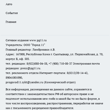
Авто
События
Главная
Сетевое издание www.pg11.ru
Учредитель: ООО "Город 11"
Главный редактор: Ламбринаки А.В.
Адрес: 167000, Республика Коми г. Сыктывкар, ул. Первомайская, д. 70,
корпус Б, оф. 503.
тел. редакции: 8(922)088-04-58, +7 (908) 710-08-37
Электронная почта
редакции: press@pg11.ru
.
тел. рекламного отдела Интернет-портала: 8(8212)39-14-42,
89041001090,
progorod11.sykt@yandex.ru
(Коммерческий отдел)
Вся информация, размещенная на данном сайте, охраняется в
соответствии с законодательством РФ об авторском праве и не
подлежит использованию кем-либо в какой бы то ни было форме, в
том числе воспроизведению, распространению, переработке не иначе
как с письменного разрешения правообладателя.